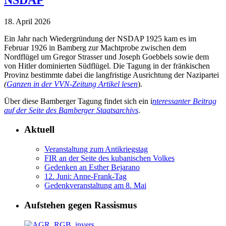
18. April 2026
Ein Jahr nach Wiedergründung der NSDAP 1925 kam es im
Februar 1926 in Bamberg zur Machtprobe zwischen dem
Nordflügel um Gregor Strasser und Joseph Goebbels sowie dem
von Hitler dominierten Südflügel. Die Tagung in der fränkischen
Provinz bestimmte dabei die langfristige Ausrichtung der Nazipartei
(
Ganzen in der VVN-Zeitung Artikel lesen
).
Über diese Bamberger Tagung findet sich ein i
nteressanter Beitrag
auf der Seite des Bamberger Staatsarchivs
.
Aktuell
Veranstaltung zum Antikriegstag
FIR an der Seite des kubanischen Volkes
Gedenken an Esther Bejarano
12. Juni: Anne-Frank-Tag
Gedenkveranstaltung am 8. Mai
Aufstehen gegen Rassismus