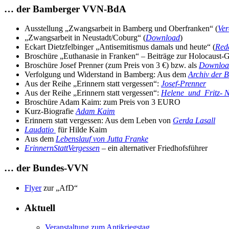
… der Bamberger VVN-BdA
Ausstellung „Zwangsarbeit in Bamberg und Oberfranken“ (
Ver
„Zwangsarbeit in Neustadt/Coburg“ (
Download
)
Eckart Dietzfelbinger „Antisemitismus damals und heute“ (
Red
Broschüre „Euthanasie in Franken“ – Beiträge zur Holocaust-
Broschüre Josef Prenner (zum Preis von 3 €) bzw. als
Downloa
Verfolgung und Widerstand in Bamberg: Aus dem
Archiv der
Aus der Reihe „Erinnern statt vergessen“:
Josef-Prenner
Aus der Reihe „Erinnern statt vergessen“:
Helene_und_Fritz- 
Broschüre Adam Kaim: zum Preis von 3 EURO
Kurz-Biografie
Adam Kaim
Erinnern statt vergessen: Aus dem Leben von
Gerda Lasall
Laudatio
für Hilde Kaim
Aus dem
Lebenslauf von Jutta Franke
ErinnernStattVergessen
– ein alternativer Friedhofsführer
… der Bundes-VVN
Flyer
zur „AfD“
Aktuell
Veranstaltung zum Antikriegstag