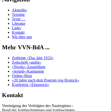
Aktuelles
Termine
Texte …
Literatur
Links
Kontakt
Wir über uns
Mehr VVN-BdA ...
Zeitleiste »Das Jahr 1933«
Zeitschrift »antifa«
»Neofa«-Ausstellung
»nonpd«-Kampagne
Online-Shop
»20 Jahre nach dem Pogrom von Rostock«
Konferenz »Einspruch«
Kontakt
Vereinigung der Verfolgten des Naziregimes -
Bund der Antifaschistinnen und Antifaschisten