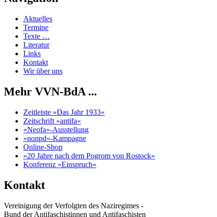
Aktuelles
Termine
Texte …
Literatur
Links
Kontakt
Wir über uns
Mehr VVN-BdA ...
Zeitleiste »Das Jahr 1933«
Zeitschrift »antifa«
»Neofa«-Ausstellung
»nonpd«-Kampagne
Online-Shop
»20 Jahre nach dem Pogrom von Rostock«
Konferenz »Einspruch«
Kontakt
Vereinigung der Verfolgten des Naziregimes -
Bund der Antifaschistinnen und Antifaschisten