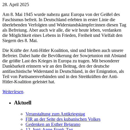
28. April 2025
Am 8. Mai 1945 wurde nahezu ganz Europa von der Geißel des
Faschismus befreit. In Deutschland erlebten in erster Linie die
überlebenden Verfolgten und Widerstandskämpfer:innen diesen Tag
als Befreiung. Aber auch wir alle, die wir heute leben, verdanken
die Möglichkeit eines Lebens in Frieden, Freiheit und Vielfalt den
Siegern des 8. Mai.
Die Kräfte der Anti-Hitler Koalition, sind und bleiben auch unsere
Befreier. Dabei hatte die Bevölkerung der Sowjetunion mit Abstand
die größte Last des Krieges in Europa zu tragen. Mit besonderer
Dankbarkeit erinnern wir an den Beitrag, den der deutsche
antifaschistische Widerstand in Deutschland, in der Emigration, als
Teil von Partisanenverbänden und in den Streitkräften der Anti-
Hitler-Koalition geleistet hat.
Weiterlesen
.
Aktuell
Veranstaltung zum Antikriegstag
FIR an der Seite des kubanischen Volkes
Gedenken an Esther Bejarano
12. Juni: Anne-Frank-Tag