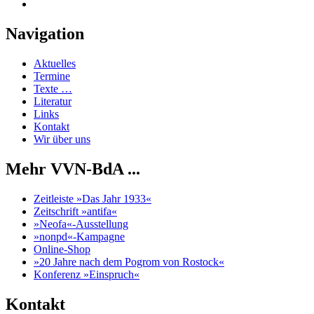
Navigation
Aktuelles
Termine
Texte …
Literatur
Links
Kontakt
Wir über uns
Mehr VVN-BdA ...
Zeitleiste »Das Jahr 1933«
Zeitschrift »antifa«
»Neofa«-Ausstellung
»nonpd«-Kampagne
Online-Shop
»20 Jahre nach dem Pogrom von Rostock«
Konferenz »Einspruch«
Kontakt