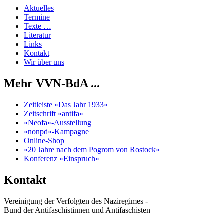
Aktuelles
Termine
Texte …
Literatur
Links
Kontakt
Wir über uns
Mehr VVN-BdA ...
Zeitleiste »Das Jahr 1933«
Zeitschrift »antifa«
»Neofa«-Ausstellung
»nonpd«-Kampagne
Online-Shop
»20 Jahre nach dem Pogrom von Rostock«
Konferenz »Einspruch«
Kontakt
Vereinigung der Verfolgten des Naziregimes -
Bund der Antifaschistinnen und Antifaschisten