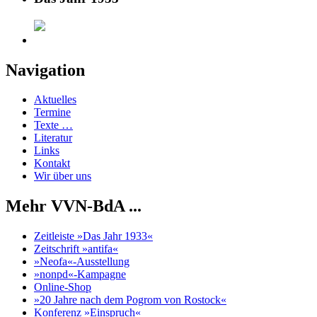
Navigation
Aktuelles
Termine
Texte …
Literatur
Links
Kontakt
Wir über uns
Mehr VVN-BdA ...
Zeitleiste »Das Jahr 1933«
Zeitschrift »antifa«
»Neofa«-Ausstellung
»nonpd«-Kampagne
Online-Shop
»20 Jahre nach dem Pogrom von Rostock«
Konferenz »Einspruch«